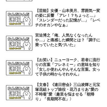
【芸能】女優・山本美月、雰囲気一変
の姿に反響 「アレ！？ちょっと…」
「スレンダーだった記憶が…」「レベ
チのオカンやなぁ」
宮迫博之「俺、人気なくなったん
や…」と痛感した瞬間とは？「調子に
乗っていたと気づいた」
【お笑い】ニューヨーク、若者に流行
りの言葉「フレネミー」の意味を知り
「女しか使わんやんそんな言葉。女っ
て子供の時からそれやん」
【文春】《連日密会》三山凌輝と元宝
塚花組トップ娘役・花乃まりあ“愛の
不時着”愛〈趣里を悩ませる「朝帰
り」「長期間不在」〉