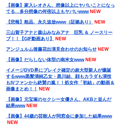
【画像】家入レオさん、想像以上にヤバいことになっ
てる…多分想像の何倍以上もヤバいwww
NEW
【悲報】粗品、永久追放www（証拠あり）
NEW
三山賀子アナと森山みなみアナ 巨乳 ＆ ノースリー
ブ！！【GIF動画あり】
NEW
アンジュルム後藤花出演見合わせのお知らせ
NEW
【画像】だらしない体型の南米女www
NEW
イメージDVD界にブレイク確定の超大型新人が爆誕
するwww黒髪清純乙女・黒川結、顔もカラダも演技
もIVファンから絶賛の嵐！！処女作「初結」の動画＆
画像まとめ！！
NEW
【画像】元宝塚のセクシー女優さん、AKBと並んだ
結果www
NEW
【画像】44歳の芸能人が同窓会に参加した結果www
NEW