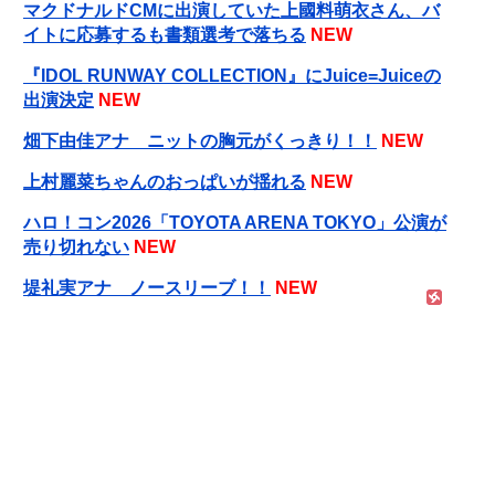
マクドナルドCMに出演していた上國料萌衣さん、バ
イトに応募するも書類選考で落ちる
NEW
『IDOL RUNWAY COLLECTION』にJuice=Juiceの
出演決定
NEW
畑下由佳アナ ニットの胸元がくっきり！！
NEW
上村麗菜ちゃんのおっぱいが揺れる
NEW
ハロ！コン2026「TOYOTA ARENA TOKYO」公演が
売り切れない
NEW
堤礼実アナ ノースリーブ！！
NEW