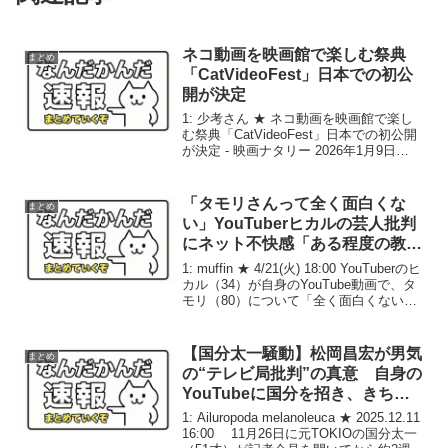
ネコ動画を映画館で楽しむ祭典
まとめ
「CatVideoFest」日本での初公
開が決定
1: 少考さん ★ ネコ動画を映画館で楽し
む祭典「CatVideoFest」日本での初公開
が決定 - 映画ナタリー 2026年1月9日
12:00 映画ナタリー編集部 ネコ動画を映
画館で楽しめる「CatVideoFest（キャッ
トビデオフェ...
「タモリさんって全く面白くな
まとめ
い」YouTuberヒカルの芸人批判
にネット不快感「ある程度の教養
が無いと面白く感じないかもです
1: muffin ★ 4/21(火) 18:00 YouTuberのヒ
ね」
カル（34）が自身のYouTube動画で、タ
モリ（80）について「全く面白くない」
とコメント。ネット上で波紋が広がって
いる。 問題となっているのは、4月20日
に公開され...
【国分太一騒動】松岡昌宏が男気
まとめ
の“テレビ局批判”の真意 自身の
YouTubeに国分を招き、きちん
と説明させる計画も
1: Ailuropoda melanoleuca ★ 2025.12.11
16:00 11月26日に元TOKIOの国分太一