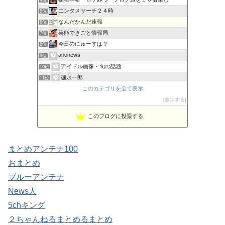
エンタメサーチ２４時
5位
なんだかんだ速報
6位
芸能できごと情報局
7位
今日のにゅーすは？
8位
anonews
9位
アイドル画像・旬の話題
10位
徳永一郎
11位
このカテゴリを全て表示
グラビアアイドル イヤラシイＨ画像・映像
12位
韓国時代劇に魅せられて その時代の世界は？
参加する
13位
Newsまとめ速報+メモ
14位
このブログに投票する
気になるニュースまとめ
15位
まとめアンテナ100
おまとめ
ブルーアンテナ
News人
5chキング
２ちゃんねるまとめるまとめ