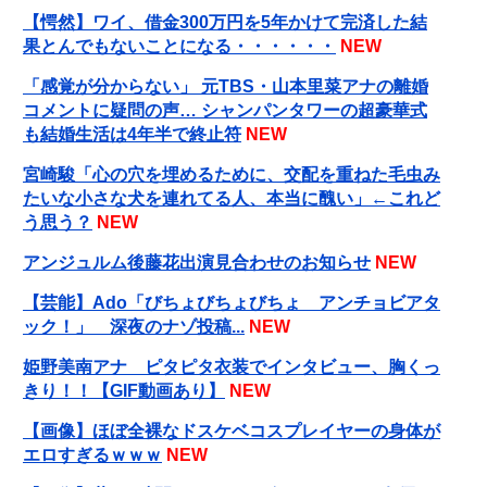
【愕然】ワイ、借金300万円を5年かけて完済した結
果とんでもないことになる・・・・・・
NEW
「感覚が分からない」 元TBS・山本里菜アナの離婚
コメントに疑問の声… シャンパンタワーの超豪華式
も結婚生活は4年半で終止符
NEW
宮崎駿「心の穴を埋めるために、交配を重ねた毛虫み
たいな小さな犬を連れてる人、本当に醜い」←これど
う思う？
NEW
アンジュルム後藤花出演見合わせのお知らせ
NEW
【芸能】Ado「びちょびちょびちょ アンチョビアタ
ック！」 深夜のナゾ投稿...
NEW
姫野美南アナ ピタピタ衣装でインタビュー、胸くっ
きり！！【GIF動画あり】
NEW
【画像】ほぼ全裸なドスケベコスプレイヤーの身体が
エロすぎるｗｗｗ
NEW