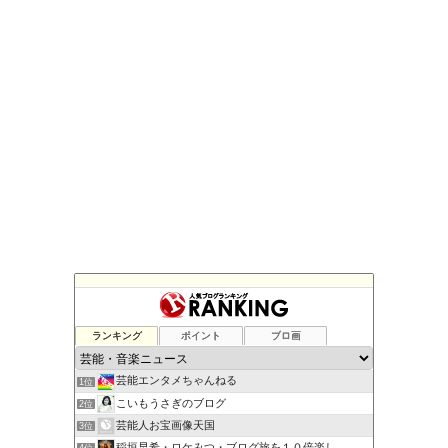
ランキング
ポイント
ブロ画
芸能エンタメちゃんねる
1位
こいもうさぎのブログ
2位
芸能人お宝画像天国
3位
稲垣早希・ロケみつ・ブログ旅を１０倍楽し
4位