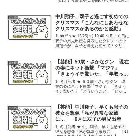
（51才）が記者会見を開いてから約2週
間。涙ながらに窮状を訴える国分の姿を
目の当たりにした松岡昌宏（48才）
は、...
中川翔子、双子と過ごす初めての
まとめ
クリスマス「こんなにしあわせな
クリスマスがあるのかと感動」
1: muffin ★ 12/25(木) 19:40 ９月３０日に
双子の男児出産を発表したタレントの中
川翔子が、双子と迎えた初めてのクリス
マスの様子を公開した。 ２５日にインス
タグラムで「メリークリスマス 双子と
初めてのクリスマス」と書き始...
【芸能】50歳・さかなクン 現在
まとめ
の姿にネット衝撃 「マジ？」
「きょうイチ驚いた」「年取って
ないよ絶対。魚の力なのか？」
1: 冬月記者 ★ ５０歳・さかなクン 現
在の姿にネット衝撃「マジ？」「きょう
イチ驚いた」「どういうこと」「ビック
リ」 タレントで魚類学者のさかなクン
（５０）の近影に驚く声が集まってい
る。 １日のテレビ東京系「ソレダメ！
【芸能】中川翔子、早くも息子の
まとめ
～あなたの常識は...
彼女を想像「私が異常な家族
に…」 9月に双子の男児出産
1: 冬月記者 ★ 中川翔子、早くも息子の
彼女を想像「私が異常な家族に…」 9月