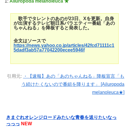
1:
Ailuropoda melanoleuca ★
歌手でタレントのあのが23日、Xを更新。自身
が出演するテレビ朝日系バラエティー番組「あの
ちゃんねる」を降板すると発表した。
全文はソースで
https://news.yahoo.co.jp/articles/42fcd71111c1
5dadf3ab57a77042200ecee5946f
引用元:
・【速報】あの「あのちゃんねる」降板宣言「も
う続けたくないので番組を降ります」 [Ailuropoda
melanoleuca★]
きまぐれオレンジロードみたいな青春を送りたいなっ
っっっ
NEW