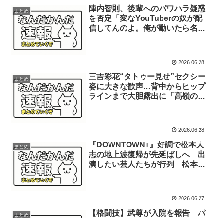
陣内智則、後輩へのパワハラ疑惑
まとめ
を否定「変なYouTuberの奴が配
信してんのよ。俺が動いたら名誉
毀損よね？勝てるよね？」
2026.06.28
三吉彩花“タトゥー見せ”セクシー
まとめ
姿に大きな歓声…背中からヒップ
ラインまで大胆露出に「高嶺の花
過ぎて尊い」称賛
2026.06.28
『DOWNTOWN+』好調で松本人
まとめ
志の地上波復帰が先延ばしへ 出
演したい芸人たちが行列 松本
「死ぬほど金はある」
2026.06.27
【格闘技】武尊が入院を報告 パ
まとめ