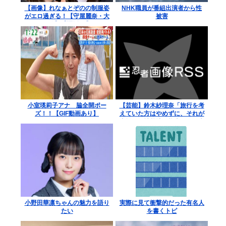
【画像】れなぁとぞのの制服姿
NHK職員が番組出演者から性
がエロ過ぎる！【守屋麗奈・大
被害
園玲】【櫻坂46】
小室瑛莉子アナ 脇全開ポー
【芸能】鈴木紗理奈「旅行を考
ズ！！【GIF動画あり】
えていた方はやめずに、それが
支援」 被災地・熊本への観光
を呼びかけ★2
小野田華凛ちゃんの魅力を語り
実際に見て衝撃的だった有名人
たい
を書くトピ