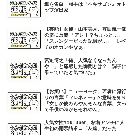
細を告白 相手は『ヘキサゴン』元ト
ップ演出家
【芸能】女優・山本美月、雰囲気一変
の姿に反響 「アレ！？ちょっと…」
「スレンダーだった記憶が…」「レベ
チのオカンやなぁ」
宮迫博之「俺、人気なくなったん
や…」と痛感した瞬間とは？「調子に
乗っていたと気づいた」
【お笑い】ニューヨーク、若者に流行
りの言葉「フレネミー」の意味を知り
「女しか使わんやんそんな言葉。女っ
て子供の時からそれやん」
人気女性YouTuber、粘着アンチに人
生初の開示請求→「友達」だった