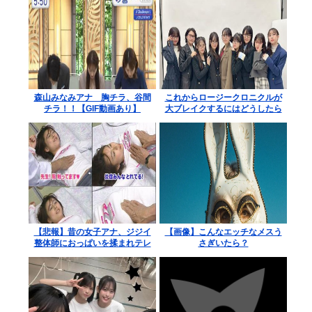
森山みなみアナ 胸チラ、谷間
これからロージークロニクルが
チラ！！【GIF動画あり】
大ブレイクするにはどうしたら
いいですか？
【悲報】昔の女子アナ、ジジイ
【画像】こんなエッチなメスう
整体師におっぱいを揉まれテレ
さぎいたら？
ビで放送されてしまうwww