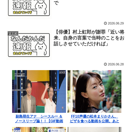
で
2026.06.29
【俳優】村上虹郎が謝罪「近い将
まとめ
来、自身の言葉で当時のことをお
話しさせていただければ」
2026.06.28
副島萌生アナ シースルー ＆
FF10声優の松本まりかさん、
ノースリーブ脇！！【GIF動画
ピザを食べる動画を公開。あと
あり】
はキンタロー。のモノマネ納品
を待つだけと話題に