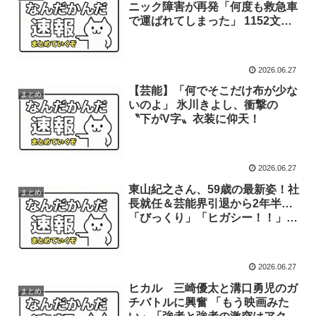
ニック障害が再発「何度も救急車
で運ばれてしまった」 1152文字
で思い伝える
2026.06.27
【芸能】「何でそこだけ布が少な
まとめ
いのよ」 氷川きよし、衝撃の
〝下がV字〟衣装に仰天！
2026.06.27
東山紀之さん、59歳の最新姿！社
まとめ
長就任＆芸能界引退から2年半…
「びっくり」「ヒガシー！！」
「見れて嬉しい」大反響
2026.06.27
ヒカル 三崎優太と溝口勇児のガ
まとめ
チバトルに興奮 「もう映画みた