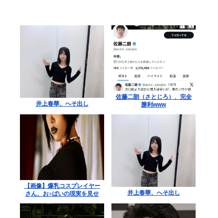
佐藤二朗（さとじろ）、完全
井上春華、へそ出し
勝利www
【画像】爆乳コスプレイヤー
井上春華、へそ出し
さん、お○ぱいの現実を見せ
つけるｗｗｗ