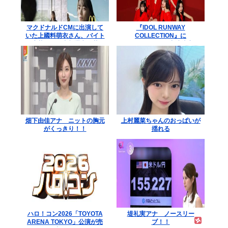
マクドナルドCMに出演して
『IDOL RUNWAY
いた上國料萌衣さん、バイト
COLLECTION』に
に応募するも書類選考で落ち
Juice=Juiceの出演決定
る
畑下由佳アナ ニットの胸元
上村麗菜ちゃんのおっぱいが
がくっきり！！
揺れる
ハロ！コン2026「TOYOTA
堤礼実アナ ノースリー
ARENA TOKYO」公演が売
ブ！！