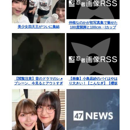
仲根なのかが初写真集で魅せた
美少女四天王がついに集結
180度開脚と100cm・Iカップ
の最新水着姿に絶賛の声が止ま
らない
【閲覧注意】昔のドラマのレ.●
【画像】小島凪紗のパイはやは
プシーン、今見るとアウトすぎ
り大きい！【こんなぎ】【櫻坂
る！
46】