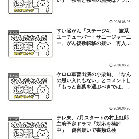
い」「強者と強者の激突はアクセ
ルしかない」
2026.06.26
すい臓がん「ステージ4」 旅系
まとめ
ユーチューバー・サニージャーニ
ー、がん複数転移の疑い 再入院
へ 闘病3年半…エール殺到
2026.06.26
ケロロ軍曹出演の小栗旬、「なん
まとめ
の思い入れもない」とコメントし
「もっと言葉を選ぶべきでは」
「こんな言われ方して悲しい」な
どの声続出
2026.06.26
テレ東、7月スタートの村上虹郎
まとめ
主演予定ドラマ「対応を検討
中」 傷害疑いで書類送検