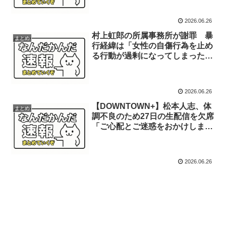
2026.06.26
村上虹郎の所属事務所が謝罪 暴
まとめ
行経緯は「女性の自傷行為を止め
る行動が過剰になってしまった」
…重傷負わせ書類送検
2026.06.26
【DOWNTOWN+】松本人志、体
まとめ
調不良のため27日の生配信を欠席
「ご心配とご迷惑をおかけしま
す」 5月の生配信でも出演を見合
わせ
2026.06.26