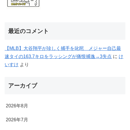
最近のコメント
【MLB】大谷翔平が珍しく捕手を叱咤 メジャー自己最
速タイの163.7キロをラッシングが痛恨捕逸→3失点
に
け
いすけ
より
アーカイブ
2026年8月
2026年7月