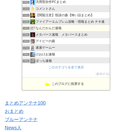
汎用型自作PCまとめ
10位
コメントさん
11位
【閲覧注意】怪談の森【怖い話まとめ】
12位
ファイアーエムブレム攻略・情報まとめ チキ速
13位
なんだかんだ速報
14位
メタバース速報 メタバースまとめ
15位
アイビーの庭
16位
速速ゲームー
17位
けおけお速報
18位
ぼっち速報
19位
2chNEWSまとめ
このカテゴリを全て表示
20位
ＹＫちゃんねる・ごちゃ混ぜ芸能ニュース
参加する
21位
このブログに投票する
まとめアンテナ100
おまとめ
ブルーアンテナ
News人