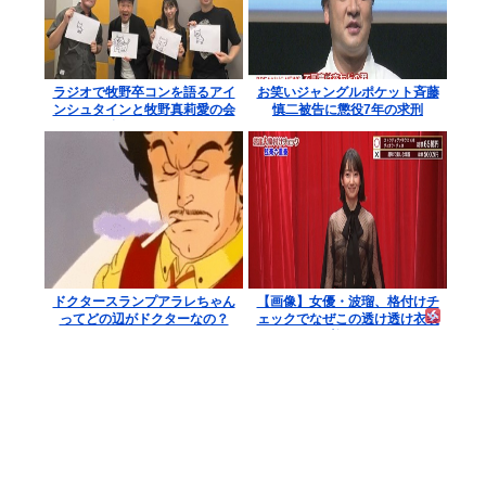
ラジオで牧野卒コンを語るアイ
お笑いジャングルポケット斉藤
ンシュタインと牧野真莉愛の会
慎二被告に懲役7年の求刑
話がこちら
ドクタースランプアラレちゃん
【画像】女優・波瑠、格付けチ
ってどの辺がドクターなの？
ェックでなぜこの透け透け衣装
を着たんだ