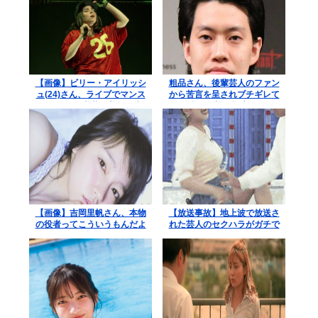
【画像】ビリー・アイリッシ
粗品さん、後輩芸人のファン
ュ(24)さん、ライブでマンス
から苦言を呈されブチギレて
ジが見える衣装を着て炎上
後輩と縁切り報告www
【画像】吉岡里帆さん、本物
【放送事故】地上波で放送さ
の役者ってこういうもんだよ
れた芸人のセクハラがガチで
なと話題に
ヤバすぎる…