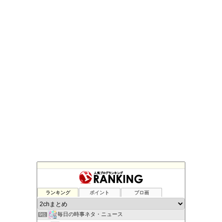
もえじゃぱ
ランキング
ポイント
ブロ画
7位
よい子のためのおんＪまとめ速報
8位
毎日の時事ネタ・ニュース
9位