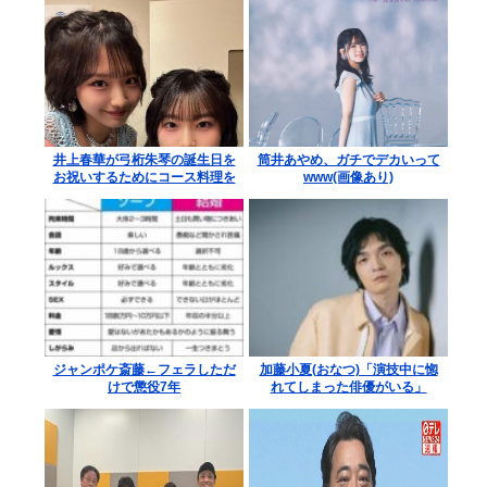
井上春華が弓桁朱琴の誕生日を
筒井あやめ、ガチでデカいって
お祝いするためにコース料理を
www(画像あり)
予約する
ジャンポケ斎藤←フェラしただ
加藤小夏(おなつ)「演技中に惚
けで懲役7年
れてしまった俳優がいる」