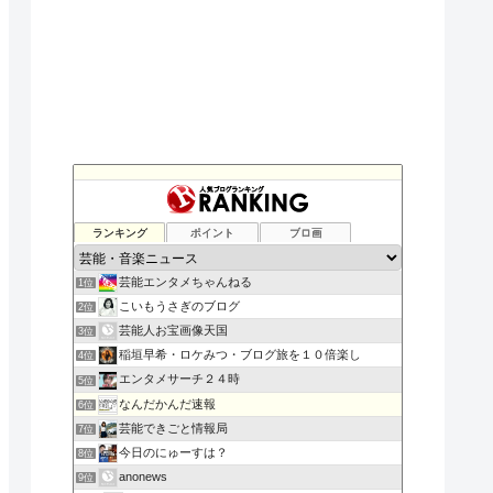
ランキング
ポイント
ブロ画
芸能エンタメちゃんねる
1位
こいもうさぎのブログ
2位
芸能人お宝画像天国
3位
稲垣早希・ロケみつ・ブログ旅を１０倍楽し
4位
エンタメサーチ２４時
5位
なんだかんだ速報
6位
芸能できごと情報局
7位
今日のにゅーすは？
8位
anonews
9位