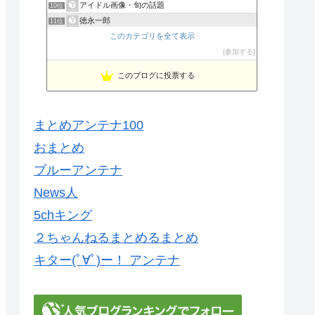
アイドル画像・旬の話題
10位
徳永一郎
11位
このカテゴリを全て表示
グラビアアイドル イヤラシイＨ画像・映像
12位
韓国時代劇に魅せられて その時代の世界は？
参加する
13位
Newsまとめ速報+メモ
14位
このブログに投票する
気になるニュースまとめ
15位
まとめアンテナ100
おまとめ
ブルーアンテナ
News人
5chキング
２ちゃんねるまとめるまとめ
キター(ﾟ∀ﾟ)ー！ アンテナ