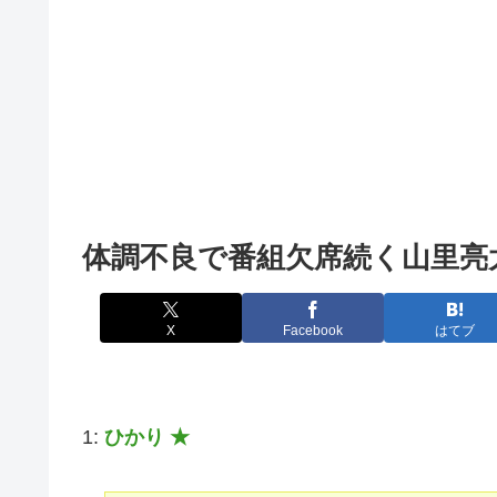
体調不良で番組欠席続く山里亮
X
Facebook
はてブ
1:
ひかり ★