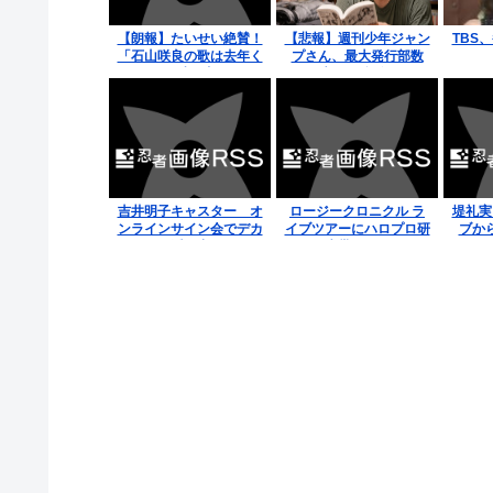
【朗報】たいせい絶賛！
【悲報】週刊少年ジャン
TBS
「石山咲良の歌は去年く
プさん、最大発行部数
らいから凄く良くなっ
653万部から急降下でつ
た。今は楽しんで歌って
いに100万部を割ってし
いる」
まうwww
吉井明子キャスター オ
ロージークロニクル ラ
堤礼実
ンラインサイン会でデカ
イブツアーにハロプロ研
ブか
パンが浮き出る！！
修生帯同wwww
【GIF動画あり】