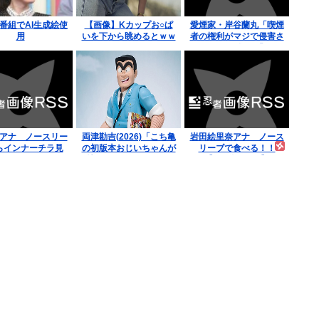
、番組でAI生成絵使
【画像】Kカップお○ぱ
愛煙家・岸谷蘭丸「喫煙
用
いを下から眺めるとｗｗ
者の権利がマジで侵害さ
ｗ
れてる」と私見 「いく
ら税金を我々が払ってる
んだと」
アナ ノースリー
両津勘吉(2026)「こち亀
岩田絵里奈アナ ノース
らインナーチラ見
の初版本おじいちゃんが
リーブで食べる！！
え！！
持ってるかもしれない
【GIF動画あり】
よ！内容は変わらないか
らね！」