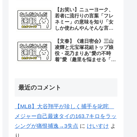
【お笑い】ニューヨーク、
若者に流行りの言葉「フレ
ネミー」の意味を知り「女
しか使わんやんそんな言
葉。女って子供の時からそ
れやん」
【文春】《連日密会》三山
凌輝と元宝塚花組トップ娘
役・花乃まりあ“愛の不時
着”愛〈趣里を悩ませる「朝
帰り」「長期間不在」〉
最近のコメント
【MLB】大谷翔平が珍しく捕手を叱咤
メジャー自己最速タイの163.7キロをラッ
シングが痛恨捕逸→3失点
に
けいすけ
よ
り