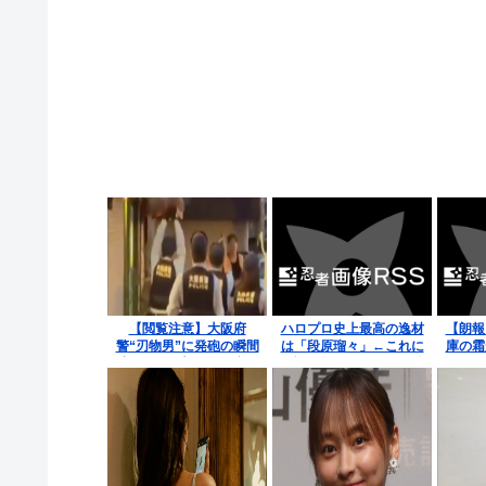
【閲覧注意】大阪府
ハロプロ史上最高の逸材
【朗報
警“刃物男”に発砲の瞬間
は「段原瑠々」←これに
庫の霜
映像、これ撃ち殺す必要
異論が無くなってきた件
にある
あったのか？
リ