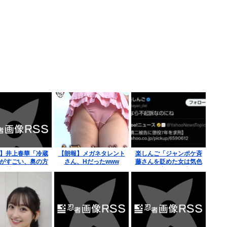
】井上春華「冷蔵
【朗報】メガネタレント
楽しんご「ジャンポケ斉
がすごい、奥の方
さん、Hだったwww
藤さんを貶めた女は気色
食材はシャリシャ
悪いとか言ってる癖にフ
で嬉しいです」
ェラするとか口だけは素
直なんだな！週刊誌から
金もらってるだろ」