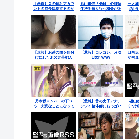
【画像】Ｘの育乳アカウ
影山優佳「先日、心肺蘇
一ノ瀬
ントの成長観察するのが
生法を執り行う機会があ
の｢
好きなやつw
りました」と告白 ネッ
演！
ト「そんなことが…」
【速報】お茶の間を釘付
【悲報】コレコレ、月収
日向坂
けにしたあの元芸能人
1億円www
が写真
(34)がA.Vデビュー！
た元乃
チラ
乃木坂メンバーの下ぺ
【悲報】昔の女子アナ、
磯山
ろ、大変なことになって
ジジイ整体師におっぱい
く“持
るって...
を揉まれテレビで放送さ
処も「
れてしまうwww
いし、