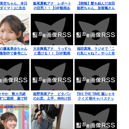
美空ちゃん、本日
飯尾夏帆アナ レポート
【朗報】髪を結んだ吉田
タダイマ！｣に生出
の巨乳！！【GIF動画あ
姫杷ちゃん、加賀楓さん
！！【乃木坂46】
り】
に似てる
の藤嶌果歩ちゃん
大谷舞風アナ うっすら
福田真琳、ラジオで「こ
集制作で参考にし
と透ける！！【GIF動画
れ私じゃね？」やっと友
木坂メンバーがコ
あり】
達からのメールだと気付
！！！【元乃木坂
く
46】
さやか 数カ月続
姫野美南アナ ピタパン
TBS THE TIME 脳シャキ
病”に困惑 薬で対
のお尻、土手、仰向け巨
クイズ 朝キャバ スナッ
長期使用したくな
乳がくっきり！！【GIF
ク江藤吉村恵里子多田成
副作用は出てきて
動画あり】
美安住紳一郎小沢光葵古
るし」
田敬郷