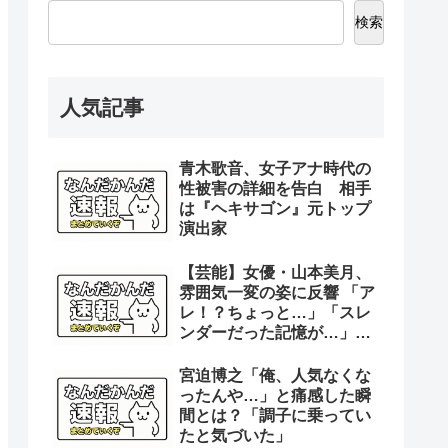
検索
人気記事
青木歌音、女子アナ時代の
性被害の詳細を告白 相手
は『ヘキサゴン』元トップ
演出家
【芸能】女優・山本美月、
雰囲気一変の姿に反響 「ア
レ！？ちょっと…」「スレ
ンダーだった記憶が…」
「レベチのオカンやなぁ」
宮迫博之「俺、人気なくな
ったんや…」と痛感した瞬
間とは？「調子に乗ってい
たと気づいた」