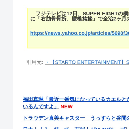
フジテレビは12日、SUPER EIGHT
に「右肋骨骨折、腰椎捻挫」で全治2ヶ月
https://news.yahoo.co.jp/articles/569
引用元:
・【STARTO ENTERTAINMEN
福田真琳「最近一番気になっているカエルと
いるんですよ」
NEW
トラウデン直美キャスター うっすらと谷間の