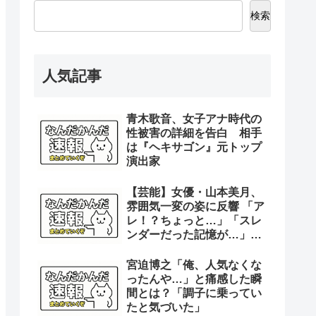
検索
人気記事
青木歌音、女子アナ時代の
性被害の詳細を告白 相手
は『ヘキサゴン』元トップ
演出家
【芸能】女優・山本美月、
雰囲気一変の姿に反響 「ア
レ！？ちょっと…」「スレ
ンダーだった記憶が…」
「レベチのオカンやなぁ」
宮迫博之「俺、人気なくな
ったんや…」と痛感した瞬
間とは？「調子に乗ってい
たと気づいた」