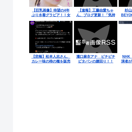
【巨乳画像】待望の4年
【速報】工藤由愛ちゃ
杉山
ぶり水着グラビア！！女
ん、ブログ更新！「気持
BEY
優の安藤咲桜が藤水咲桜
ちと共に、良い結果を届
を
に改名後、初のビキニ姿
けられるように力を尽く
を大胆披露！！
します」
【悲報】松本人志さん、
瀧口麻衣アナ ピチピチ
NH
カレー味の柿の種を販売
ピタパンの腰回り！！
演者が
するwww
被害者
が