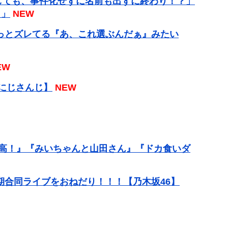
しても、事件化せずに名前も出ずに終わり！？」
？」
NEW
っとズレてる『あ、これ選ぶんだぁ』みたい
EW
【にじさんじ】
NEW
最高！』『みいちゃんと山田さん』『ドカ食いダ
期合同ライブをおねだり！！！【乃木坂46】