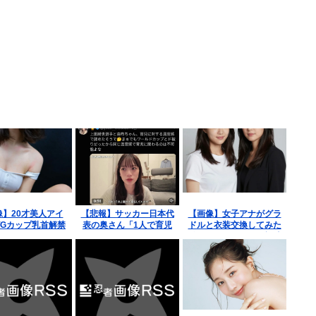
像】20才美人アイ
【悲報】サッカー日本代
【画像】女子アナがグラ
Gカップ乳首解禁
表の奥さん「1人で育児
ドルと衣装交換してみた
www
してる気になっちゃって
結果、エッチすぎて視聴
（泣）」←炎上
率爆上がりwww