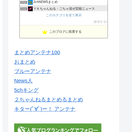
2chNEWSまとめ
20位
ＹＫちゃんねる・ごちゃ混ぜ芸能ニュース
21位
NEWSOKU BLOG（ニュー速ブログ）
このカテゴリを全て表示
22位
なんでもゴールド
参加する
23位
このブログに投票する
まとめアンテナ100
おまとめ
ブルーアンテナ
News人
5chキング
２ちゃんねるまとめるまとめ
キター(ﾟ∀ﾟ)ー！ アンテナ