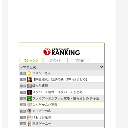
毎日の時事ネタ・ニュース
ランキング
ポイント
ブロ画
9位
よい子のためのおんＪまとめ速報
10位
コメントさん
11位
【閲覧注意】怪談の森【怖い話まとめ】
12位
ぼっち速報
13位
メタバース速報 メタバースまとめ
14位
ファイアーエムブレム攻略・情報まとめ チキ速
15位
なんだかんだ速報
16位
アイビーの庭
17位
けおけお速報
18位
速速ゲームー
19位