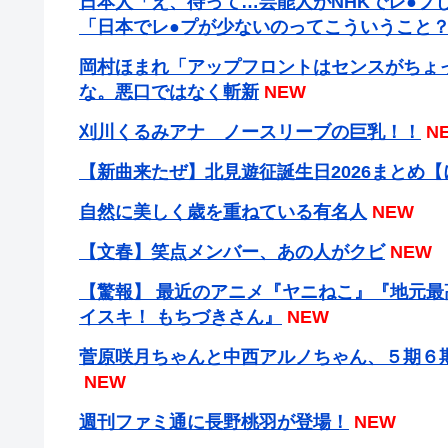
日本人「え、待って…芸能人がNHKでレ●プ
「日本でレ●プが少ないのってこういうこと
岡村ほまれ「アップフロントはセンスがちょ
な。悪口ではなく斬新
NEW
刈川くるみアナ ノースリーブの巨乳！！
N
【新曲来たぜ】北見遊征誕生日2026まとめ
自然に美しく歳を重ねている有名人
NEW
【文春】笑点メンバー、あの人がクビ
NEW
【驚報】 最近のアニメ『ヤニねこ』『地元
イスキ！ もちづきさん』
NEW
菅原咲月ちゃんと中西アルノちゃん、５期６
NEW
週刊ファミ通に長野桃羽が登場！
NEW