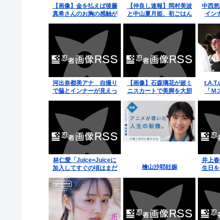
【画像】金を払えば後藤
【仲良し速報】岡村美波
中西悠
真希さんのお胸の感触が
と中山夏月姫、初ごはん
イン
堪能できるイベント
www
河出奈都美アナ 自撮り
【画像】石森璃花が超ミ
t.A
で脇とインナーが見えっ
ニスカートで美脚を大胆
「Ｍ
ぱなし！！【GIF動画あ
披露！【櫻坂46】
い！
り】
かっ
林仁愛「Juice=Juiceに
井上春
檜山沙耶妊娠
加入してすぐの頃はまだ
生日を
モジモジしてたけど去年
コー
の12月頃になって『ど
ん