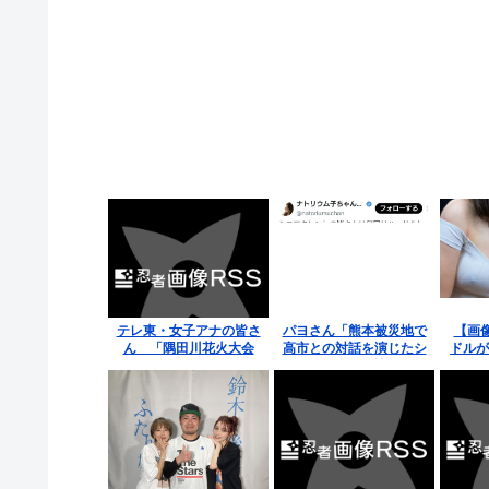
テレ東・女子アナの皆さ
パヨさん「熊本被災地で
【画
ん 「隅田川花火大会
高市との対話を演じたシ
ドルが
2026」
ニアタレントの皆さんは
何回リハーサルしたんだ
ろうね」