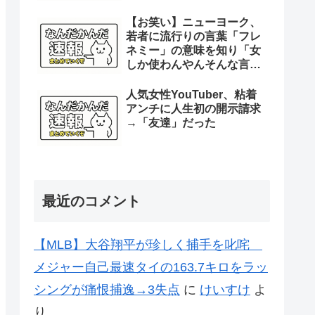
【お笑い】ニューヨーク、
若者に流行りの言葉「フレ
ネミー」の意味を知り「女
しか使わんやんそんな言
葉。女って子供の時からそ
れやん」
人気女性YouTuber、粘着
アンチに人生初の開示請求
→「友達」だった
最近のコメント
【MLB】大谷翔平が珍しく捕手を叱咤
メジャー自己最速タイの163.7キロをラッ
シングが痛恨捕逸→3失点
に
けいすけ
よ
り