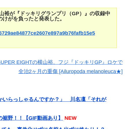
の横山裕が『ドッキリグランプリ（GP）』の収録中
のけがを負ったと発表した。
0f36729ae84877ce2607e897a9b76fafb15e5
T】SUPER EIGHTの横山裕、フジ『ドッキリGP』ロケで
全治2ヶ月の重傷 [Ailuropoda melanoleuca★]
かいらっしゃるんですか？」 川名凜「それが
裾野！！【GIF動画あり】
NEW