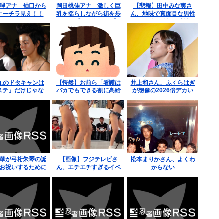
理アナ 袖口から
岡田桃佳アナ 激しく巨
【悲報】田中みな実さ
ナーチラ見え！！
乳を揺らしながら街を歩
ん、地味で真面目な男性
く！！【GIF動画あり】
への最後の希望を破壊す
るwww
.T.u.のドタキャンは
【愕然】お前ら「看護は
井上和さん、ふくらはぎ
ステ」だけじゃな
バカでもできる割に高給
が想像の2026倍デカい
 はしのえみ「来な
取りや」ワイ「ほーん頭
たんですよ…」
悪いワイにピッタリや
ん。看護進んだろ」
→ 結果www
華が弓桁朱琴の誕
【画像】フジテレビさ
松本まりかさん、よくわ
お祝いするために
ん、エチエチすぎるイベ
からない
ス料理を予約する
ントを開催してしまう！