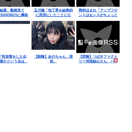
結菜、動画見て
玉川徹「包丁男を結果的
岡村ほまれ「アップフロ
OOOOONDSに興味
に死刑にしたことにな
ントはセンスがちょっと
持ち三島に行く
る」←これどう思
ズレてる『あ、これ選ぶ
う？？？
んだぁ』みたいな。悪口
ではなく斬新
K「性加害をした出
【朗報】あのちゃん、現
【悲報】つばきファクト
誰かという点は、
役。
リー河西結心さん、バー
が特定される恐れ
イベで号泣…福田といい
あるため伏す」
豫風といいリトキャメ全
員もう辞めた