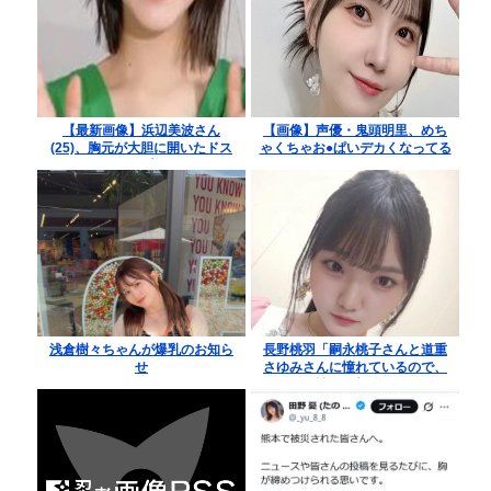
【最新画像】浜辺美波さん
【画像】声優・鬼頭明里、めち
(25)、胸元が大胆に開いたドス
ゃくちゃお●ぱいデカくなってる
ケベなドレスを着てしまう！
やんけ！
浅倉樹々ちゃんが爆乳のお知ら
長野桃羽「嗣永桃子さんと道重
せ
さゆみさんに憧れているので、
ふたりの憧れの部分をぎゅっと
集めた存在になり