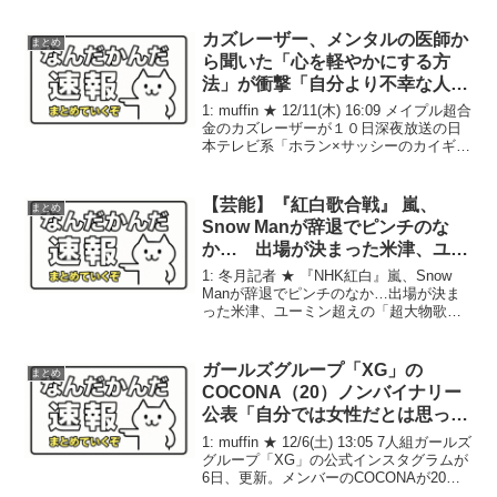
Ｏ」の元メンバー・長瀬智也（４７）が
近影をアップした。 長瀬は２０２１年
カズレーザー、メンタルの医師か
まとめ
３月末でＴＯＫＩＯ...
ら聞いた「心を軽やかにする方
法」が衝撃「自分より不幸な人を
見る」に指原莉乃「ええ～！」
1: muffin ★ 12/11(木) 16:09 メイプル超合
金のカズレーザーが１０日深夜放送の日
本テレビ系「ホラン×サッシーのカイギカ
イギカイギ」に出演。メンタルクリニッ
クの医師からかけられた衝撃の言葉を明
かして、スタジオを驚かせた。...
【芸能】『紅白歌合戦』 嵐、
まとめ
Snow Manが辞退でピンチのな
か… 出場が決まった米津、ユー
ミン超えの「超大物歌手」
1: 冬月記者 ★ 『NHK紅白』嵐、Snow
Manが辞退でピンチのなか…出場が決ま
った米津、ユーミン超えの「超大物歌
手」 大みそかに迫る『NHK紅白歌合
戦』。12月23日には米津玄師（34）の出
場が発表され、続々と追加出場歌手が明
ガールズグループ「XG」の
まとめ
らか...
COCONA（20）ノンバイナリー
公表「自分では女性だとは思って
いません」 胸の切除手術も
1: muffin ★ 12/6(土) 13:05 7人組ガールズ
グループ「XG」の公式インスタグラムが
6日、更新。メンバーのCOCONAが20歳
になったことを報告するとともに、自分