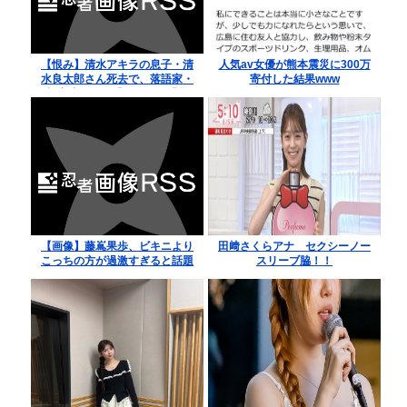
【恨み】清水アキラの息子・清
人気av女優が熊本震災に300万
水良太郎さん死去で、落語家・
寄付した結果www
柳家小はだが「いじめ」「暴
行」被害告発
【画像】藤嶌果歩、ビキニより
田﨑さくらアナ セクシーノー
こっちの方が過激すぎると話題
スリーブ脇！！
に