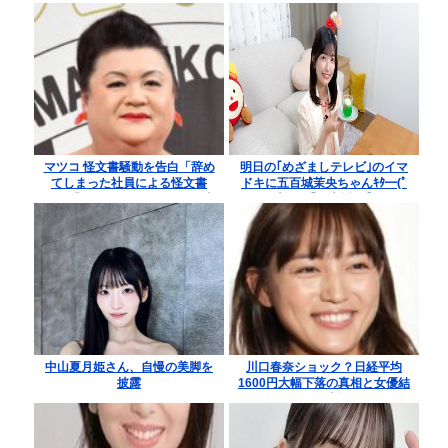
マツコ 怪文書騒動を告白「辞め
明日の｢めざましテレビ｣のイマ
てしまった社員による怪文書
ドキに五百城茉央ちゃんｷﾀ━(ﾟ
が」「あれはこたえました」 内
∀ﾟ)━!【乃木坂46】
容も明かす
中山夏月姫さん、自慢の美脚を
川口春奈ショック？日経平均
披露
1600円大幅下落の真相と女優結
婚の法則