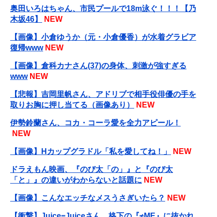
奥田いろはちゃん、市民プールで18m泳ぐ！！！【乃
木坂46】
NEW
【画像】小倉ゆうか（元・小倉優香）が水着グラビア
復帰www
NEW
【画像】倉科カナさん(37)の身体、刺激が強すぎる
www
NEW
【悲報】吉岡里帆さん、アドリブで相手役俳優の手を
取りお胸に押し当てる（画像あり）
NEW
伊勢鈴蘭さん、コカ・コーラ愛を全力アピール！
NEW
【画像】Hカップグラドル「私を愛してね！」
NEW
ドラえもん映画、『のび太「の」』と『のび太
「と」』の違いがわからないと話題に
NEW
【画像】こんなエッチなメスうさぎいたら？
NEW
【衝撃】Juice=Juiceさん、格下の『≠ME』に抜かれ