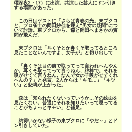
曜深夜2・17）に出演。共演した芸人にドン引き
する場面があった。
この日はゲストに「さらば青春の光」東ブクロ
と、プロ雀士の岡田紗佳を迎え“男女の疑問”につ
いて討論。東ブクロから、森と岡田へまさかの質
問が飛んだ。
東ブクロは「耳くそとか鼻くそ取ってるところ
見たことないんですよ、女子が」と切り出して
「鼻くそは目の前で取ってって言われへんやん
か。耳くそ取ってって言うねん、綿棒で。それを
嗅がせてて言うねん。なんで女の子嗅がせてくれ
へんの？」と発言。2人からは「キモ…」「キツ
い」と悲鳴が上がった。
森は「知られたくないっていうか…その絵面を
見たくない。普通にそれを知りたいって思ってる
ことがちょっとキモい」と補足。
納得いかない様子の東ブクロに「やだ～」とド
ン引きしていた。