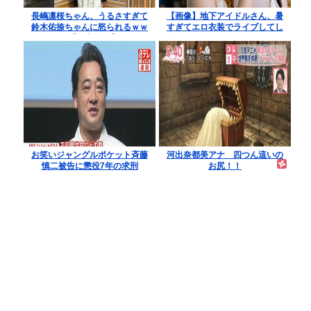
長嶋凛桜ちゃん、うるさすぎて
【画像】地下アイドルさん、暑
鈴木佑捺ちゃんに怒られるｗｗ
すぎてエロ衣装でライブしてし
ｗ【乃木坂46】
まうｗｗｗ
お笑いジャングルポケット斉藤
河出奈都美アナ 四つん這いの
慎二被告に懲役7年の求刑
お尻！！