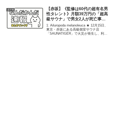
の性自認が男性・女性という二つの性別
のどちらにもはっきりと...
【赤坂】《監修は60代の超有名男
まとめ
性タレント》月額39万円の「超高
級サウナ」で男女2人が死亡事
故…当面の間営業停止へ
1: Ailuropoda melanoleuca ★ 12月15日、
東京・赤坂にある高級個室サウナ店
「SAUNATIGER」で火災が発生し、利用
客の男女2人が死亡する事故が起こった。
各社報道によると、15日正午頃、サウナ
店が入る5階建て...