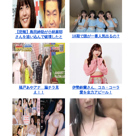
【悲報】島田紳助が小林麻耶
18期で誰が一番人気出るの？
さんを追い込んで破壊したと
される手口の詳細が明らか
に･･････！！
福戸あやアナ 脇チラ見
伊勢鈴蘭さん、コカ・コーラ
え！！
愛を全力アピール！