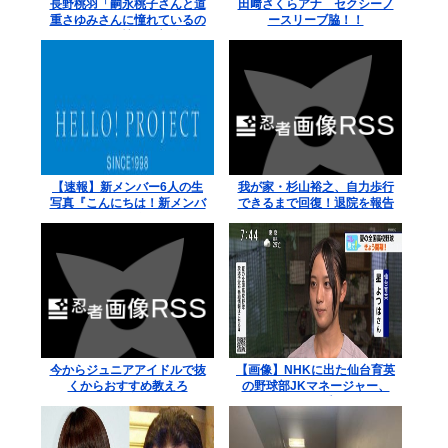
長野桃羽「嗣永桃子さんと道
田﨑さくらアナ セクシーノ
重さゆみさんに憧れているの
ースリーブ脇！！
で、ふたりの憧れの部分をぎ
ゅっと集めた存在になり
【速報】新メンバー6人の生
我が家・杉山裕之、自力歩行
写真『こんにちは！新メンバ
できるまで回復！退院を報告
ーです☆』
今からジュニアアイドルで抜
【画像】NHKに出た仙台育英
くからおすすめ教えろ
の野球部JKマネージャー、
ガチで可愛いぞ