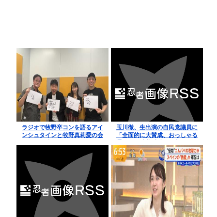
ラジオで牧野卒コンを語るアイ
玉川徹、生出演の自民党議員に
ンシュタインと牧野真莉愛の会
「全面的に大賛成、おっしゃる
話がこちら
通り」 消費減税への主張めぐ
り