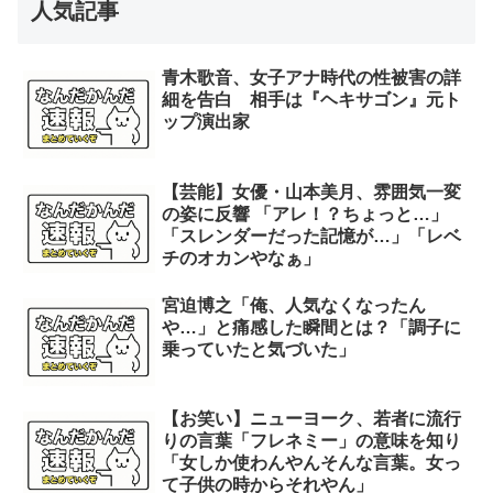
人気記事
青木歌音、女子アナ時代の性被害の詳
細を告白 相手は『ヘキサゴン』元ト
ップ演出家
【芸能】女優・山本美月、雰囲気一変
の姿に反響 「アレ！？ちょっと…」
「スレンダーだった記憶が…」「レベ
チのオカンやなぁ」
宮迫博之「俺、人気なくなったん
や…」と痛感した瞬間とは？「調子に
乗っていたと気づいた」
【お笑い】ニューヨーク、若者に流行
りの言葉「フレネミー」の意味を知り
「女しか使わんやんそんな言葉。女っ
て子供の時からそれやん」