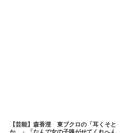
【芸能】森香澄 東ブクロの「耳くそと
か…」「なんで女の子嗅がせてくれへん