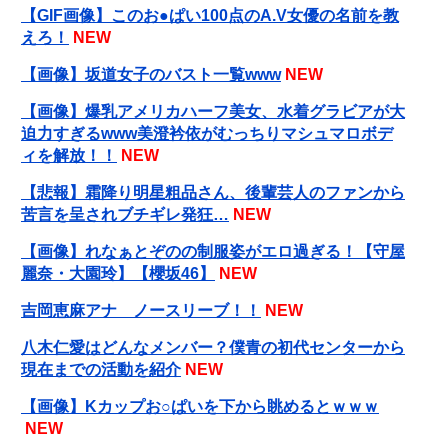
【GIF画像】このお●ぱい100点のA.V女優の名前を教
えろ！
NEW
【画像】坂道女子のバスト一覧www
NEW
【画像】爆乳アメリカハーフ美女、水着グラビアが大
迫力すぎるwww美澄衿依がむっちりマシュマロボデ
ィを解放！！
NEW
【悲報】霜降り明星粗品さん、後輩芸人のファンから
苦言を呈されブチギレ発狂…
NEW
【画像】れなぁとぞのの制服姿がエロ過ぎる！【守屋
麗奈・大園玲】【櫻坂46】
NEW
吉岡恵麻アナ ノースリーブ！！
NEW
八木仁愛はどんなメンバー？僕青の初代センターから
現在までの活動を紹介
NEW
【画像】Kカップお○ぱいを下から眺めるとｗｗｗ
NEW