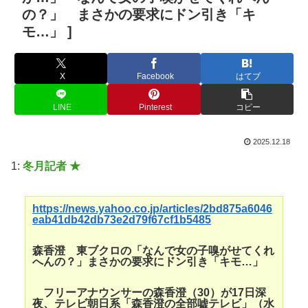
の？」 まさかの要求にドン引き「キ
モ…」 ]
X
Facebook
はてブ
LINE
Pinterest
コピー
2025.12.18
1:
冬月記者 ★
https://news.yahoo.co.jp/articles/2bd875a6046
eab41db42db73e2d79f67cf1b5485
森香澄 東ブクロの「なんで女の子嗅がせてくれ
へんの？」まさかの要求にドン引き「キモ…」
フリーアナウンサーの森香澄（30）が17日深
夜、テレビ朝日系「森香澄の全部嘘テレビ」（水