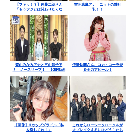
【ファッ！？】佐藤二朗さん
吉岡恵麻アナ ニットの乗せ
「もうフジとは関わりたくな
乳！！
い」→１カ月後「踊る出演うれ
しいです！」
森山みなみアナと三山賀子ア
伊勢鈴蘭さん、コカ・コーラ愛
ナ ノースリーブ！！【GIF動画
を全力アピール！
あり】
【画像】Hカップグラドル「私
これからロージークロニクルが
を愛してね！」
大ブレイクするにはどうしたら
いいですか？