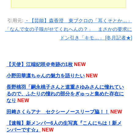
引用元:
・【芸能】森香澄 東ブクロの「耳くそとか…」
「なんで女の子嗅がせてくれへんの？」 まさかの要求に
ドン引き「キモ…」 [冬月記者★]
【天使】江端妃咲＠奇跡の1枚
NEW
小野田華凛ちゃんの魅力を語りたい
NEW
長野桃羽「嗣永桃子さんと道重さゆみさんに憧れてい
るので、ふたりの憧れの部分をぎゅっと集めた存在に
なり
NEW
田﨑さくらアナ セクシーノースリーブ脇！！
NEW
【速報】新メンバー6人の生写真『こんにちは！新メ
ンバーです☆』
NEW