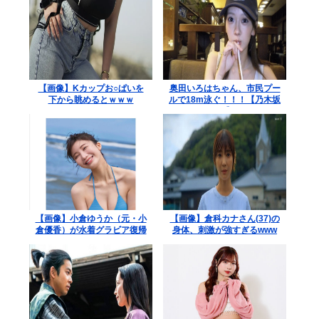
【画像】Kカップお○ぱいを
奥田いろはちゃん、市民プー
下から眺めるとｗｗｗ
ルで18m泳ぐ！！！【乃木坂
46】
【画像】小倉ゆうか（元・小
【画像】倉科カナさん(37)の
倉優香）が水着グラビア復帰
身体、刺激が強すぎるwww
www