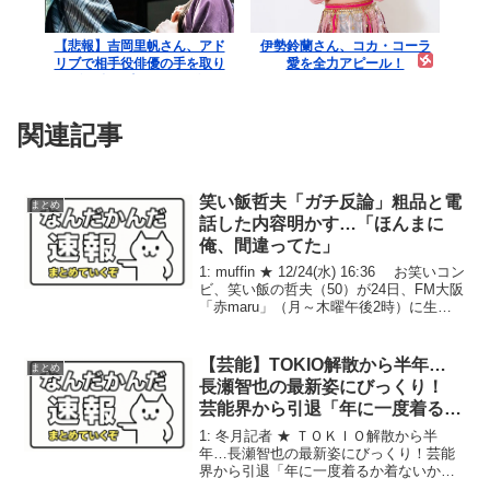
【悲報】吉岡里帆さん、アド
伊勢鈴蘭さん、コカ・コーラ
リブで相手役俳優の手を取り
愛を全力アピール！
お胸に押し当てる（画像あ
り）
関連記事
笑い飯哲夫「ガチ反論」粗品と電
まとめ
話した内容明かす…「ほんまに
俺、間違ってた」
1: muffin ★ 12/24(水) 16:36 お笑いコン
ビ、笑い飯の哲夫（50）が24日、FM大阪
「赤maru」（月～木曜午後2時）に生出
演。霜降り明星の粗品（32）との「女芸
人No.1決定戦 THE W 2025」の審査員
コメン...
【芸能】TOKIO解散から半年…
まとめ
長瀬智也の最新姿にびっくり！
芸能界から引退「年に一度着るか
着ないかのスーツ」
1: 冬月記者 ★ ＴＯＫＩＯ解散から半
年…長瀬智也の最新姿にびっくり！芸能
界から引退「年に一度着るか着ないかの
スーツ」 ６月に解散した「ＴＯＫＩ