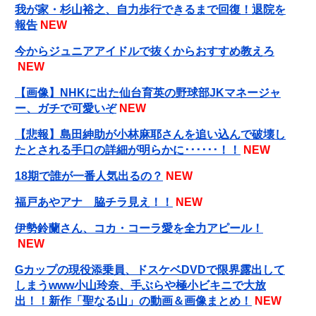
我が家・杉山裕之、自力歩行できるまで回復！退院を
報告
NEW
今からジュニアアイドルで抜くからおすすめ教えろ
NEW
【画像】NHKに出た仙台育英の野球部JKマネージャ
ー、ガチで可愛いぞ
NEW
【悲報】島田紳助が小林麻耶さんを追い込んで破壊し
たとされる手口の詳細が明らかに･･････！！
NEW
18期で誰が一番人気出るの？
NEW
福戸あやアナ 脇チラ見え！！
NEW
伊勢鈴蘭さん、コカ・コーラ愛を全力アピール！
NEW
Gカップの現役添乗員、ドスケベDVDで限界露出して
しまうwww小山玲奈、手ぶらや極小ビキニで大放
出！！新作「聖なる山」の動画＆画像まとめ！
NEW