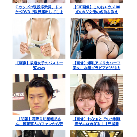
Gカップの現役添乗員、ドス
【GIF画像】このお●ぱい100
ケベDVDで限界露出してしま
点のA.V女優の名前を教え
うwww小山玲奈、手ぶらや極
ろ！
小ビキニで大放出！！新作
「聖なる山」の動画＆画像ま
とめ！
【画像】坂道女子のバスト一
【画像】爆乳アメリカハーフ
覧www
美女、水着グラビアが大迫力
すぎるwww美澄衿依がむっち
りマシュマロボディを解
放！！
【悲報】霜降り明星粗品さ
【画像】れなぁとぞのの制服
ん、後輩芸人のファンから苦
姿がエロ過ぎる！【守屋麗
言を呈されブチギレ発狂…
奈・大園玲】【櫻坂46】