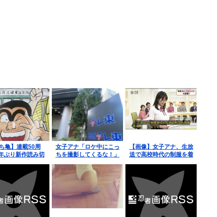
ち亀】連載50周
女子アナ「ロケ中にこっ
【画像】女子アナ、生放
年ぶり新作読み切
ちを撮影してくるな！」
送で高校時代の制服を着
「ジャンプ」に
てしまうwww