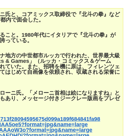
ニ氏と、コアミックス取締役で『北斗の拳』など
京都内で面会した。
ること。1980年代にイタリアで『北斗の拳』が
誇っている。
ナ地方の中世都市ルッカで行われた、世界最大級
cs & Games」（ルッカ・コミックス＆ゲーム
れていた。また、招聘を機に原は、フィレンツェ
てはじめて自画像を依頼され、収蔵される栄誉に
ローニ氏。「メローニ首相は絵になりますね」と
もあり、メッセージ付きジークレー版画をプレゼ
b36713f28094595675d099a189f684841fa98
bIAA5oe5?format=jpg&name=large
KaAAAoW3o?format=jpg&name=large
aoAEDHDj?format=jpg&name=large