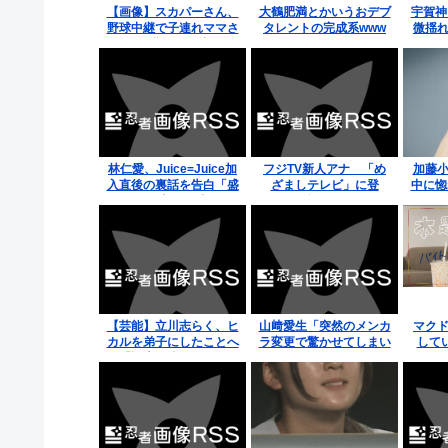
【画像】スカパーさん、
大鶴肥満とかいうおデブ
宇賀神
野球中継で子連れママさ
タレントの完成系www
微揺れ
んの乳をモロ映し
林仁愛、Juice=Juice加
フジTV新人アナ 「め
加藤小
入直後の裏話を告白「盛
ざましテレビ」に登
中に惚
れミが最初の仕事だっ
場！！
た。実は体調が悪かっ
た」
【芸能】立川志らく、ヒ
山﨑愛生「突然のメンカ
マクド
カルを弟子にしたことへ
ラ変更で驚かせてしまい
して
の「談志が泣いてるぞ」
まことにごめんなさい」
ん、バ
の声を“一言”でピシャリ
書