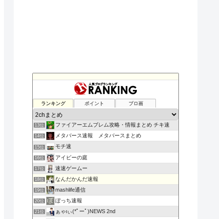
コメントさん
ランキング
ポイント
ブロ画
11位
【閲覧注意】怪談の森【怖い話まとめ】
12位
ファイアーエムブレム攻略・情報まとめ チキ速
13位
メタバース速報 メタバースまとめ
14位
モチ速
15位
アイビーの庭
16位
速速ゲームー
17位
なんだかんだ速報
18位
mashlife通信
19位
ぼっち速報
20位
ぁゃιぃ(*ﾟーﾟ)NEWS 2nd
21位