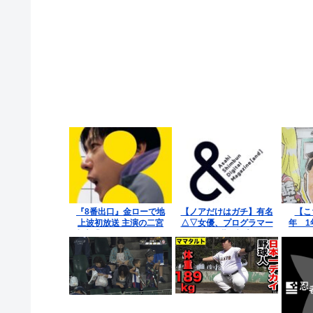
『8番出口』金ローで地
【ノアだけはガチ】有名
【こ
上波初放送 主演の二宮
△▽女優、プログラマー
年 1
和也「まさかテレビにま
に転職を報告
りが
で迷い込んでしまうと
は」