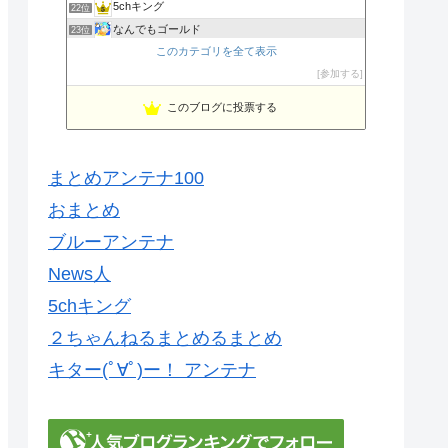
5chキング
22位
なんでもゴールド
23位
営業マンが使える話題まとめ
このカテゴリを全て表示
24位
ネコ速 (^ω^) おもしろネタまとめ
参加する
25位
このブログに投票する
まとめアンテナ100
おまとめ
ブルーアンテナ
News人
5chキング
２ちゃんねるまとめるまとめ
キター(ﾟ∀ﾟ)ー！ アンテナ