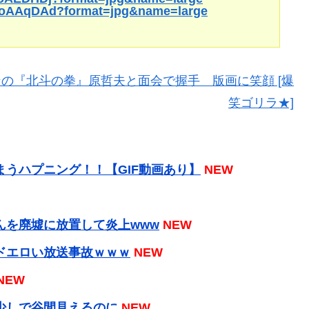
UaoAAqDAd?format=jpg&name=large
の『北斗の拳』原哲夫と面会で握手 版画に笑顔 [爆
笑ゴリラ★]
うハプニング！！【GIF動画あり】
NEW
んを廃墟に放置して炎上www
NEW
ドエロい放送事故ｗｗｗ
NEW
NEW
少しで谷間見えるのに
NEW