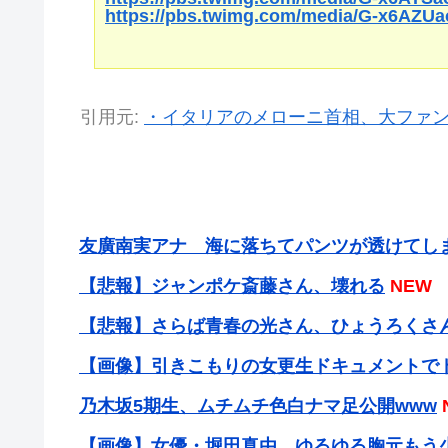
https://pbs.twimg.com/media/G-x6AZ
引用元:
・イタリアのメローニ首相、大ファン
友廣南実アナ 海に落ちてパンツが透けてしま
【悲報】ジャンポケ斎藤さん、壊れる
NEW
【悲報】さらば青春の光さん、ひょうろくさ
【画像】引きこもりの女更生ドキュメントで
乃木坂5期生、ムチムチ色白ナマ足公開www
【画像】女優・堀田真由、ゆるゆる胸元もう