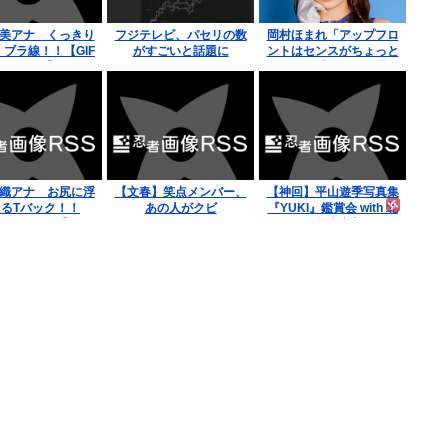
美アナ くっきり
フジテレビ、パセリの数
岡村ほまれ「アップフロ
 ブラ線！！【GIF
がすごいと話題に
ントはセンスがちょっと
動画あり】
ズレてる『あ、これ選ぶ
んだぁ』みたいな。悪口
ではなく斬新って意味」
織アナ お尻に浮
【文春】笑点メンバー、
【神回】平山遊季写真集
るTバック！！
あの人がクビ
『YUKI』鑑賞会 with 北
GIF動画あり】
原もも＆谷本安美！アウ
ト発言連発www