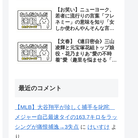
【お笑い】ニューヨーク、
若者に流行りの言葉「フレ
ネミー」の意味を知り「女
しか使わんやんそんな言
葉。女って子供の時からそ
れやん」
【文春】《連日密会》三山
凌輝と元宝塚花組トップ娘
役・花乃まりあ“愛の不時
着”愛〈趣里を悩ませる「朝
帰り」「長期間不在」〉
最近のコメント
【MLB】大谷翔平が珍しく捕手を叱咤
メジャー自己最速タイの163.7キロをラッ
シングが痛恨捕逸→3失点
に
けいすけ
よ
り