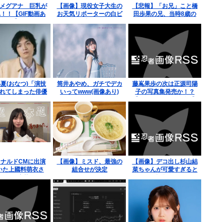
メグアナ 巨乳が
【画像】現役女子大生の
【悲報】「お兄」こと橋
！！【GIF動画あ
お天気リポーターの白ビ
田歩果の兄、当時8歳の
り】
キニ姿！！！
妹にとんでもないことを
頼む
夏(おなつ)「演技
筒井あやめ、ガチでデカ
藤嶌果歩の次は正源司陽
れてしまった俳優
いってwww(画像あり)
子の写真集発売か！？
がいる」
【かほりん・しょげこ】
【日向坂46】
ナルドCMに出演
【画像】ミスド、最強の
【画像】デコ出し杉山結
いた上國料萌衣さ
組合せが決定
菜ちゃんが可愛すぎると
イトに応募するも
話題に
類選考で落ちる