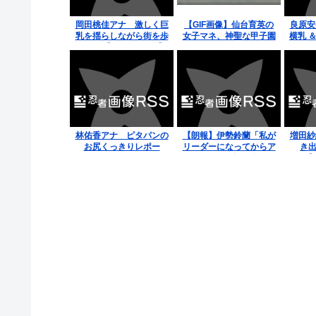
岡田桃佳アナ 激しく巨
【GIF画像】仙台育英の
良原安
乳を揺らしながら街を歩
女子マネ、神聖な甲子園
横乳 ＆
く！！【GIF動画あり】
でウインクをしてしま
う！
林佑香アナ ピタパンの
【朗報】伊勢鈴蘭「私が
増田紗
お尻くっきりレポー
リーダーになってからア
き出
ト！！
ンジュルムで話し合いを
【
始めた」