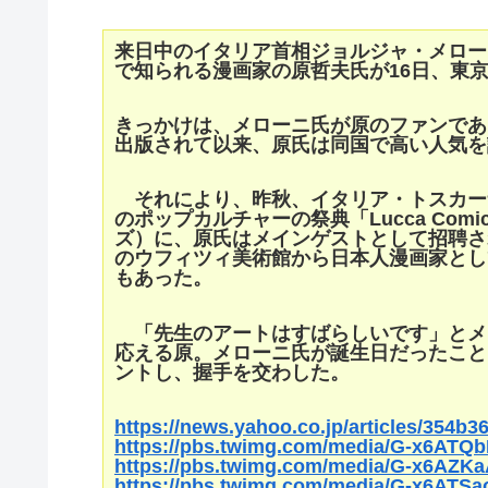
来日中のイタリア首相ジョルジャ・メロー
で知られる漫画家の原哲夫氏が16日、東
きっかけは、メローニ氏が原のファンであ
出版されて以来、原氏は同国で高い人気を
それにより、昨秋、イタリア・トスカー
のポップカルチャーの祭典「Lucca Comi
ズ）に、原氏はメインゲストとして招聘さ
のウフィツィ美術館から日本人漫画家とし
もあった。
「先生のアートはすばらしいです」とメ
応える原。メローニ氏が誕生日だったこと
ントし、握手を交わした。
https://news.yahoo.co.jp/articles/354
https://pbs.twimg.com/media/G-x6ATQ
https://pbs.twimg.com/media/G-x6AZ
https://pbs.twimg.com/media/G-x6ATS