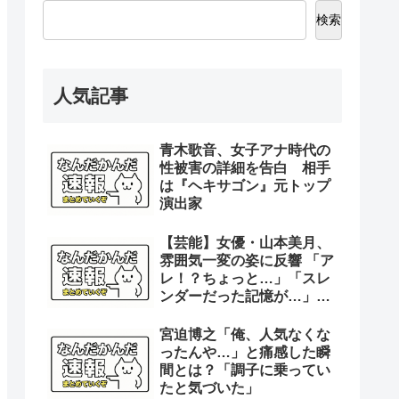
検索
人気記事
青木歌音、女子アナ時代の
性被害の詳細を告白 相手
は『ヘキサゴン』元トップ
演出家
【芸能】女優・山本美月、
雰囲気一変の姿に反響 「ア
レ！？ちょっと…」「スレ
ンダーだった記憶が…」
「レベチのオカンやなぁ」
宮迫博之「俺、人気なくな
ったんや…」と痛感した瞬
間とは？「調子に乗ってい
たと気づいた」