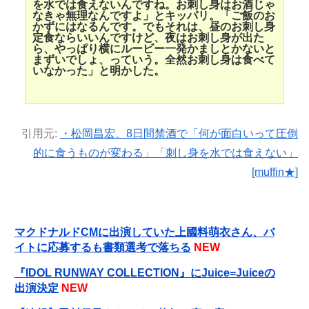
を水では食えないんですね。お刺し身はお酒じゃ
なきゃ無理なんですよ」とキッパリ。「ご飯のお
かずにはなるんです。でもそれは、昼のお刺し身
定食ならいいんですけど、夜はお刺し身が出た
ら、やっぱり横にルービー一発かましとかないと
まずいでしょ、っていう。全然お刺し身は食べて
いなかった」と明かした。
引用元:
・松岡昌宏、8日間禁酒で「何が面白いって圧倒
的に食うものが変わる」「刺し身を水では食えない」
[muffin★]
マクドナルドCMに出演していた上國料萌衣さん、バ
イトに応募するも書類選考で落ちる
NEW
『IDOL RUNWAY COLLECTION』にJuice=Juiceの
出演決定
NEW