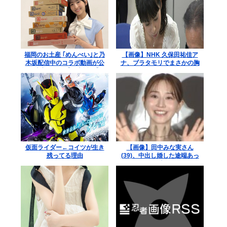
福岡のお土産 ｢めんべい｣と乃
【画像】NHK 久保田祐佳ア
木坂配信中のコラボ動画が公
ナ、ブラタモリでまさかの胸
開決定！！！【乃木坂46】
チラ
仮面ライダー←コイツが生き
【画像】田中みな実さん
残ってる理由
(39)、中出し婚した途端あっ
さりした顔になる