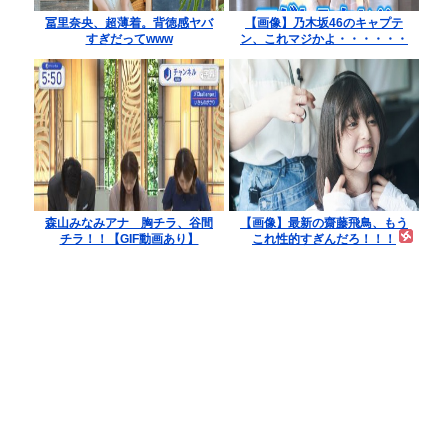
冨里奈央、超薄着。背徳感ヤバ
【画像】乃木坂46のキャプテ
すぎだってwww
ン、これマジかよ・・・・・・
森山みなみアナ 胸チラ、谷間
【画像】最新の齋藤飛鳥、もう
チラ！！【GIF動画あり】
これ性的すぎんだろ！！！