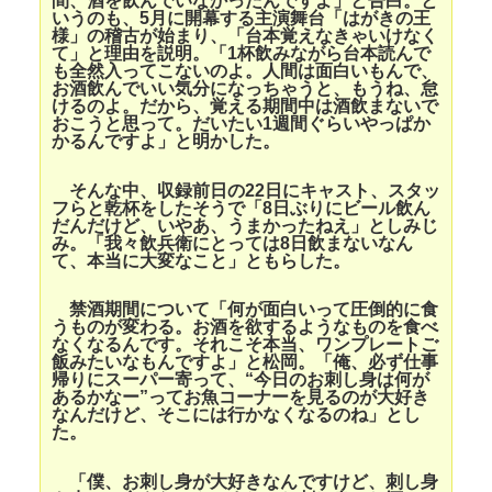
間、酒を飲んでいなかったんですよ」と告白。と
いうのも、5月に開幕する主演舞台「はがきの王
様」の稽古が始まり、「台本覚えなきゃいけなく
て」と理由を説明。「1杯飲みながら台本読んで
も全然入ってこないのよ。人間は面白いもんで、
お酒飲んでいい気分になっちゃうと、もうね、怠
けるのよ。だから、覚える期間中は酒飲まないで
おこうと思って。だいたい1週間ぐらいやっぱか
かるんですよ」と明かした。
そんな中、収録前日の22日にキャスト、スタッ
フらと乾杯をしたそうで「8日ぶりにビール飲ん
だんだけど、いやあ、うまかったねえ」としみじ
み。「我々飲兵衛にとっては8日飲まないなん
て、本当に大変なこと」ともらした。
禁酒期間について「何が面白いって圧倒的に食
うものが変わる。お酒を欲するようなものを食べ
なくなるんです。それこそ本当、ワンプレートご
飯みたいなもんですよ」と松岡。「俺、必ず仕事
帰りにスーパー寄って、“今日のお刺し身は何が
あるかなー”ってお魚コーナーを見るのが大好き
なんだけど、そこには行かなくなるのね」とし
た。
「僕、お刺し身が大好きなんですけど、刺し身