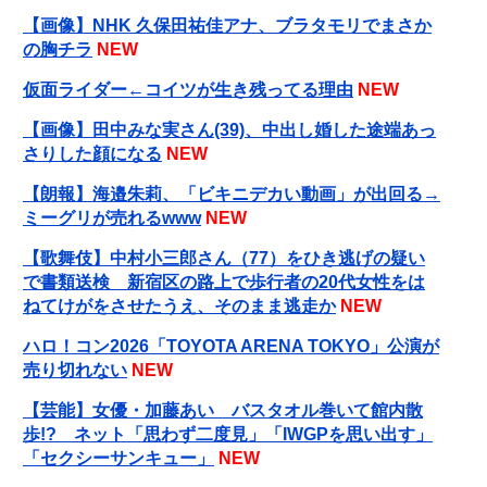
【画像】NHK 久保田祐佳アナ、ブラタモリでまさか
の胸チラ
NEW
仮面ライダー←コイツが生き残ってる理由
NEW
【画像】田中みな実さん(39)、中出し婚した途端あっ
さりした顔になる
NEW
【朗報】海邉朱莉、「ビキニデカい動画」が出回る→
ミーグリが売れるwww
NEW
【歌舞伎】中村小三郎さん（77）をひき逃げの疑い
で書類送検 新宿区の路上で歩行者の20代女性をは
ねてけがをさせたうえ、そのまま逃走か
NEW
ハロ！コン2026「TOYOTA ARENA TOKYO」公演が
売り切れない
NEW
【芸能】女優・加藤あい バスタオル巻いて館内散
歩!? ネット「思わず二度見」「IWGPを思い出す」
「セクシーサンキュー」
NEW