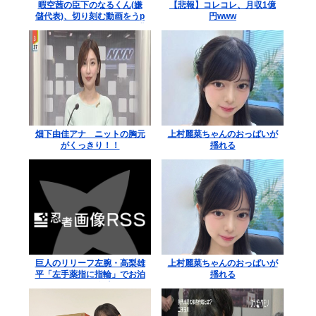
暇空茜の臣下のなるくん(嫌
【悲報】コレコレ、月収1億
儲代表)、切り刻む動画をうp
円www
するためにストッキングを購
入、ハサミを入れて感触を楽
しむ
畑下由佳アナ ニットの胸元
上村麗菜ちゃんのおっぱいが
がくっきり！！
揺れる
巨人のリリーフ左腕・高梨雄
上村麗菜ちゃんのおっぱいが
平「左手薬指に指輪」でお泊
揺れる
まり不倫愛