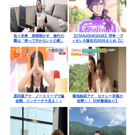
佐々木希 持病明かす 旅行の
【#TANJOUKI2026】浮奇・ヴ
際は「持って行かないと心配」
ィオレタ誕生日2026まとめ【に
薬を常備
じさんじ】
原田葵アナ ノースリーブで脇
菊池柚花アナ セクシー衣装の
全開、インナーチラ見え！！
谷間！！【GIF動画あり】
【GIF動画あり】