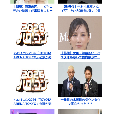
【朗報】海邉朱莉、「ビキニ
【歌舞伎】中村小三郎さん
デカい動画」が出回る→ミー
（77）をひき逃げの疑いで書
グリが売れるwww
類送検 新宿区の路上で歩行
者の20代女性をはねてけがを
させたうえ、そのまま逃走か
ハロ！コン2026「TOYOTA
【芸能】女優・加藤あい バ
ARENA TOKYO」公演が売
スタオル巻いて館内散歩!?
り切れない
ネット「思わず二度見」
「IWGPを思い出す」「セク
シーサンキュー」
ハロ！コン2026「TOYOTA
一昨日の水曜日のダウンタウ
ARENA TOKYO」公演が売
ン面白かった？？
り切れない