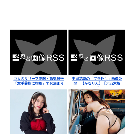
巨人のリリーフ左腕・高梨雄平
中田花奈の「ブラ外し」画像公
「左手薬指に指輪」でお泊まり
開！【かなりん】【元乃木坂
不倫愛
46】