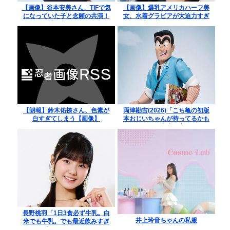
【画像】谷本安美さん、TIFで気
【画像】爆乳アメリカハーフ美
になっていた子と念願の共演！
女、水着グラビアが大迫力すぎ
つい手を出してしまう
るwww美澄衿依がむっちりマシ
ュマロボディを解放！！
【朗報】鈴木佑捺さん、色素が
両津勘吉(2026)「こち亀の初版
白すぎてしまう【画像】
本おじいちゃんが持ってるかも
しれないよ！内容は変わらない
からね！」
長野桃羽「1日3食必ず牛乳。白
井上玲音ちゃんの私服
米でも牛乳。でも最近飲みすぎ
て心配なことが…」