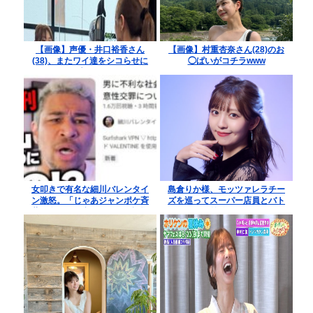
【画像】声優・井口裕香さん
【画像】村重杏奈さん(28)のお
(38)、またワイ達をシコらせに
◯ぱいがコチラwww
来る！
女叩きで有名な細川バレンタイ
島倉りか様、モッツァレラチー
ン激怒。「じゃあジャンポケ斉
ズを巡ってスーパー店員とバト
藤と女が不同意だったって証拠
ル勃発ｗｗｗ
を出せよ！！！」