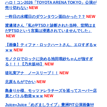
ハロ！コン2026「TOYOTA ARENA TOKYO」公演が
売り切れない
NEW
一昨日の水曜日のダウンタウン面白かった？？
NEW
渡邊渚さん「私がPTSDと診断された当時、世間はま
だPTSDという言葉は浸透されていませんでした」
NEW
【画像】ティファ・ロックハートさん、エロすぎるｗ
ｗｗ
NEW
モノクロでロックに決める池田瑛紗ちゃんが強すぎ
る！！！【乃木坂46】
NEW
堤礼実アナ ノースリーブ！！
NEW
北原ももがでかい
NEW
島倉りか様、モッツァレラチーズを巡ってスーパー店
員とバトル勃発ｗｗｗ
NEW
Juice=Juice「めざましライブ」豊洲PIT公演画像ｷﾀ