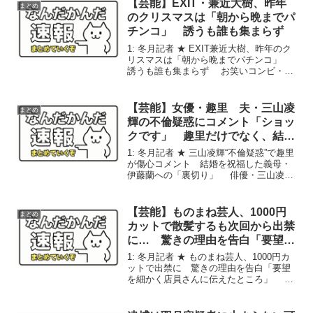
【芸能】EXIT・兼近大樹、昨年
まとめ
のクリスマスは「朝から晩までパ
チンコ」 誘うも誰も集まらず
1: 冬月記者 ★ EXIT兼近大樹、昨年のク
リスマスは「朝から晩までパチンコ」
誘うも誰も集まらず お笑いコンビ・
EXIT（りんたろー。、兼近大樹）、エル
フ（荒川、はる）が2日、東京・
SHIBUYA 109前で行われたアイリスオー
【芸能】女優・趣里 夫・三山凌
まとめ
ヤマ『...
輝の不倫疑惑にコメント「ショッ
クです」 趣里だけでなく、結婚
を祝福した義母・伊藤蘭への裏切
1: 冬月記者 ★ 三山凌輝“不倫疑惑”で趣里
り
が傷心コメント 結婚を祝福した義母・
伊藤蘭への「裏切り」 俳優・三山凌輝
(27)と元宝塚女優の花乃まりあ(33)の不倫
疑惑報道が尾を引いている。 三山と花
乃はミュージカル『愛の不時着』の共
【芸能】ものまね芸人、1000円
まとめ
演...
カットで散髪するも次回から出禁
に… 驚きの理由を告白「要望を
細かく店員さんに伝えたところ」
1: 冬月記者 ★ ものまね芸人、1000円カ
ットで出禁に 驚きの理由を告白「要望
を細かく店員さんに伝えたところ」 も
のまね芸人の古賀シュウが26日までにX
を更新し、「1000円カット」で出入り禁
止処分を受けたことを明かしている。