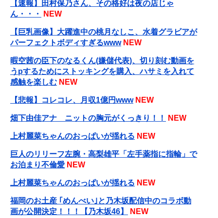
【速報】田村保乃さん、その格好は夜の店じゃ
ん・・・
NEW
【巨乳画像】大躍進中の桃月なしこ、水着グラビアが
パーフェクトボディすぎるwww
NEW
暇空茜の臣下のなるくん(嫌儲代表)、切り刻む動画を
うpするためにストッキングを購入、ハサミを入れて
感触を楽しむ
NEW
【悲報】コレコレ、月収1億円www
NEW
畑下由佳アナ ニットの胸元がくっきり！！
NEW
上村麗菜ちゃんのおっぱいが揺れる
NEW
巨人のリリーフ左腕・高梨雄平「左手薬指に指輪」で
お泊まり不倫愛
NEW
上村麗菜ちゃんのおっぱいが揺れる
NEW
福岡のお土産 ｢めんべい｣と乃木坂配信中のコラボ動
画が公開決定！！！【乃木坂46】
NEW