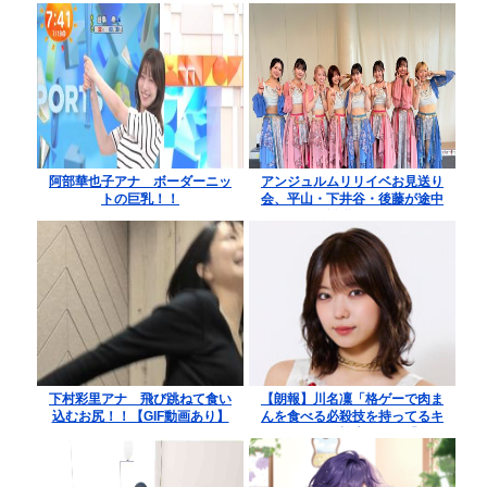
阿部華也子アナ ボーダーニッ
アンジュルムリリイベお見送り
トの巨乳！！
会、平山・下井谷・後藤が途中
離脱する
下村彩里アナ 飛び跳ねて食い
【朗報】川名凜「格ゲーで肉ま
込むお尻！！【GIF動画あり】
んを食べる必殺技を持ってるキ
ャラがいる」松本わかな「めっ
ちゃ気になるな」