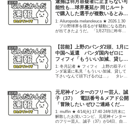
逮捕は羽月容疑者に止まらない可
まとめ
古賀...
能性も…球界蔓延か 同じルート
で購入した選手が複数いるとみら
れ捜査線上には西日本出身選手の
1: Ailuropoda melanoleuca ★ 2026.1.30
名前も
プロ野球界を揺るがす騒動になる恐れ
が出てきたようだ。 「1月27日に昨年、
広島カープで74試合に出場した羽月陸太
郎選手（25）が医薬品医療機器法違反の
疑いで広島県...
【芸能】上野のパンダ2頭、1月に
まとめ
中国へ返還 パンダ国内ゼロに
フィフィ「もういい加減、貸して
下さいなんて頭下げるのは…」
1: 冬月記者 ★ フィフィ 上野の双子パ
ンダ返還に私見「もういい加減、貸して
下さいなんて頭下げるのは…」 タレン
トのフィフィ（49）が15日、自身の
X（旧ツイッター）を更新。 上
野動物園（東京都台東区）の双子のジャ
元尼神インターのフリー芸人、誠
まとめ
イアントパンダ...
子（37） 電話番号＆メアド公開
「冒険したい ぜひご連絡くださ
い」連日の投稿で仕事熱望
1: muffin ★ 4/14(火) 17:40 24年3月末に
解散したお笑いコンビ、元尼神インター
のフリー芸人、誠子（37）が14日、自身
のXを更新。「冒険したいです」などとつ
づり、仕事を熱望した。 近影を公開し
た上で「いろんなお仕事...