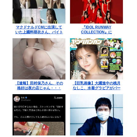
マクドナルドCMに出演して
『IDOL RUNWAY
いた上國料萌衣さん、バイト
COLLECTION』に
に応募するも書類選考で落ち
Juice=Juiceの出演決定
る
【速報】田村保乃さん、その
【巨乳画像】大躍進中の桃月
格好は夜の店じゃん・・・
なしこ、水着グラビアがパー
フェクトボディすぎるwww