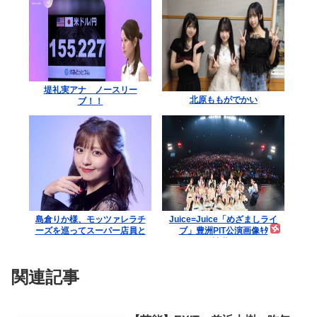
堤礼実アナ ノースリー
北原ももがでかい
ブ！！
島倉りか様、モッツァレラチ
Juice=Juice「めざましライ
ーズを巡ってスーパー店員と
ブ」豊洲PIT公演画像ｷﾀ
バトル勃発ｗｗｗ
━━━━(ﾟ∀ﾟ)━━━━!!
関連記事