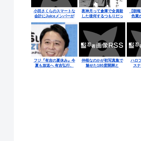
小田さくらのスマートな
夜神月って倉庫で全員殺
【朗報
会計にJuiceメンバーが
した後何するつもりだっ
色素
惚れる
たの？
フジ『有吉の夏休み』今
仲根なのかが初写真集で
ハロプ
夏も放送へ 有吉弘行、
魅せた180度開脚と
スナ
意味深発言&投稿でフワ
100cm・Iカップの最新
ちゃん復帰説が急浮上
水着姿に絶賛の声が止ま
らない