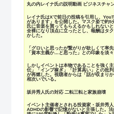
丸の内レイナ氏の説明動画 ビジネスチャ
レイナ氏はXで前日の投稿を引用し、You
があります」を公開した。マスク姿で約5
氏に音楽を買ってもらえるかもしれないと
全裸になり頂点に立ったとし、報酬はタク
かした。
「グロいと思ったが繋がりが欲しくて率先
「資本主義か…と思った」との印象を淡々
しかしイベントは本物であることを強く主
伝」「インプ稼ぎ」「計算高い」との批判
が再燃した。視聴者からは「話が収まりか
相次いでいる。
坂井秀人氏の対応 二転三転と家族崩壊
イベント主催者とされる投資家・坂井秀人
ADHDの影響で記憶がないと主張した。