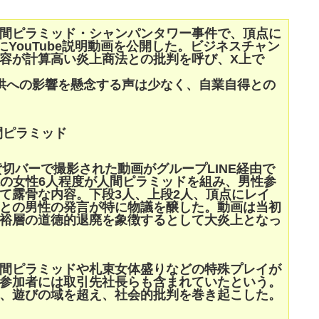
間ピラミッド・シャンパンタワー事件で、頂点に
日にYouTube説明動画を公開した。ビジネスチャン
容が計算高い炎上商法との批判を呼び、X上で
。
供への影響を懸念する声は少なく、自業自得との
間ピラミッド
貸切バーで撮影された動画がグループLINE経由で
裸の女性6人程度が人間ピラミッドを組み、男性参
て露骨な内容。下段3人、上段2人、頂点にレイ
との男性の発言が特に物議を醸した。動画は当初
富裕層の道徳的退廃を象徴するとして大炎上となっ
間ピラミッドや札束女体盛りなどの特殊プレイが
参加者には取引先社長らも含まれていたという。
、遊びの域を超え、社会的批判を巻き起こした。