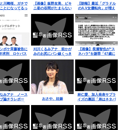
と川﨑桜、ガチで
【画像】板野友美、ビキ
【朗報】最近「グラドル
ことになってるっ
ニ姿の谷間がたまらない
のA.V女優転向」が増え
...【画像あり】
まくってる！
ンポケ斉藤被告に
刈川くるみアナ 前かが
【画像】長瀬智也が“ス
年求刑 ロケバス
みのお尻にパン線くっき
ネハラ”を謝罪「47歳に
性的暴行の罪
りハプニング！！【GIF
もなって短パンを履き…
動画あり】
女性の方々に多大なる不
快な思いを…」論争に言
及
なみアナ ノース
林仁愛、加入発表サプラ
おさや、妊娠
ブ脇チラレポー
イズの裏話「弟はネタバ
【GIF動画あり】
レ防止でお風呂に入って
た」