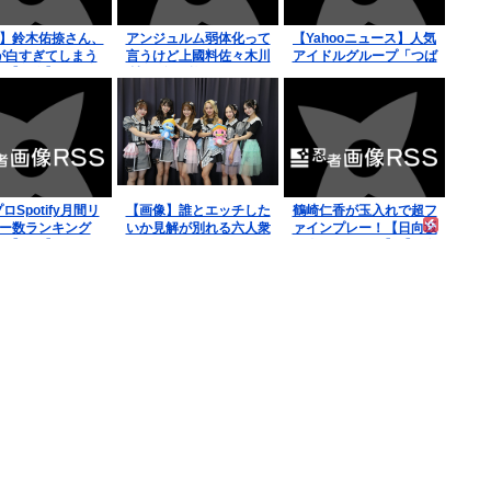
】鈴木佑捺さん、
アンジュルム弱体化って
【Yahooニュース】人気
が白すぎてしまう
言うけど上國料佐々木川
アイドルグループ「つば
【画像】
村が1年で抜けたらそり
きファクトリー」のマン
ゃ弱くなるだろ
ホールカードを配布。初
日はファ
ロSpotify月間リ
【画像】誰とエッチした
鶴崎仁香が玉入れで超フ
ー数ランキング
いか見解が別れる六人衆
ァインプレー！【日向坂
【7/25】
www
で会いましょう】【日向
坂46】