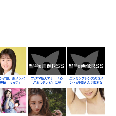
ング娘。新メンバ
フジTV新人アナ 「め
ニンミンフレンズのコメ
田美結「ちゅ♡」
ざましテレビ」に登
ントが9割きんぐ西村な
ちるヲタ急増ｗｗ
場！！
んだが実は人気あるので
ｗ
は