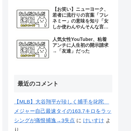
【お笑い】ニューヨーク、
若者に流行りの言葉「フレ
ネミー」の意味を知り「女
しか使わんやんそんな言
葉。女って子供の時からそ
れやん」
人気女性YouTuber、粘着
アンチに人生初の開示請求
→「友達」だった
最近のコメント
【MLB】大谷翔平が珍しく捕手を叱咤
メジャー自己最速タイの163.7キロをラッ
シングが痛恨捕逸→3失点
に
けいすけ
よ
り