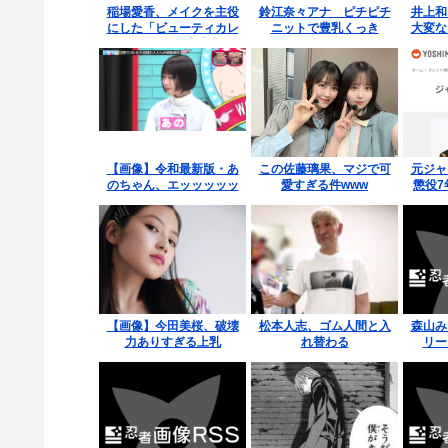
稲場愛香、メイクを主役
鈴江奈々アナ ピチピチ
井上和
にした「ビューティカレ
ニットで豊乳くっき
大変な
ンダー」発売決定
り！！
て
【画像】令和最新版・あ
この佐藤璃果、マジで可
元ジャ
のちゃん、エッッッッッ
愛すぎる件www
懲役7
ッッッッッ！
で
【画像】今田美桜、破壊
松本人志、ゴム人間と入
森山み
力ありすぎる上乳
れ替わる
リー
ト！！