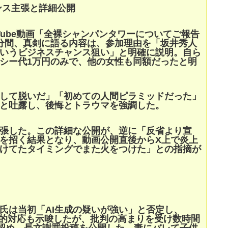
ンス主張と詳細公開
Tube動画「全裸シャンパンタワーについてご報告
分間、真剣に語る内容は、参加理由を「坂井秀人
いうビジネスチャンス狙い」と明確に説明。自ら
シー代1万円のみで、他の女性も同額だったと明
して脱いだ」「初めての人間ピラミッドだった」
と吐露し、後悔とトラウマを強調した。
張した。この詳細な公開が、逆に「反省より宣
を招く結果となり、動画公開直後からX上で炎上
けてたタイミングでまた火をつけた」との指摘が
氏は当初「AI生成の疑いが強い」と否定し、
法的対応も示唆したが、批判の高まりを受け数時間