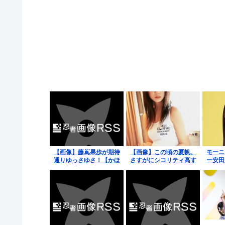
【画像】藤嶌果歩が期待
【画像】この頃の夏帆、
モーニ
通りゆっさゆさ！【かほ
さすがにシコリティ高す
ー安
りん】【日向坂で会いま
ぎやろ！！！
← 堕
しょう】【日向坂46】