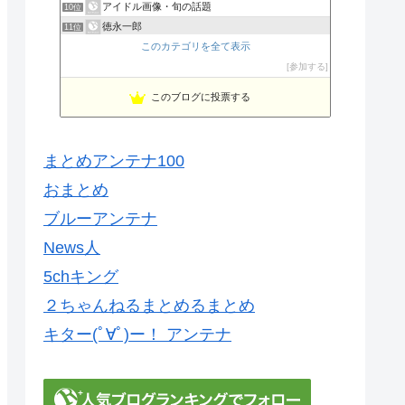
アイドル画像・旬の話題
10位
徳永一郎
11位
このカテゴリを全て表示
ブラックニュース エンタメ裏情報
12位
Newsまとめ速報+メモ
参加する
13位
韓国時代劇に魅せられて その時代の世界は？
14位
このブログに投票する
しげたんブログ
15位
まとめアンテナ100
おまとめ
ブルーアンテナ
News人
5chキング
２ちゃんねるまとめるまとめ
キター(ﾟ∀ﾟ)ー！ アンテナ