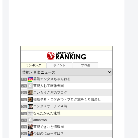
ランキング
ポイント
ブロ画
芸能エンタメちゃんねる
1位
芸能人お宝画像天国
2位
こいもうさぎのブログ
3位
稲垣早希・ロケみつ・ブログ旅を１０倍楽し
4位
エンタメサーチ２４時
5位
なんだかんだ速報
6位
anonews
7位
芸能できごと情報局
8位
今日のにゅーすは？
9位