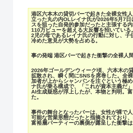
港区六本木の貸切バーで起きた全裸女性人
立った丸の内OLレイナ氏が2026年5月7
スを狙った自発的参加だったと主張する内
110万ビューを超える大反響を招いている
2児の母であるレイナ氏の行動に対し、子
冷めた意見が大勢を占める。
事の発端 港区バーで起きた衝撃の全裸人
2026年ゴールデンウィーク頃、六本木の
拡散され、瞬く間にSNSを席巻した。全
加者が上からシャンパンを注ぐという極め
ナ氏が乗る構成で、「これが資本主義だ」
AI生成疑惑が浮上したが、本物と判明。
た。
事件の舞台となったバーは、女性が裸で人
可能な営業形態だったと指摘されており、
富裕層パーティーの裏側が露呈した衝撃は