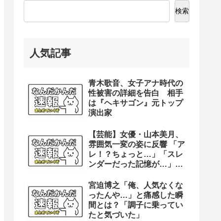
検索
人気記事
青木歌音、女子アナ時代の
性被害の詳細を告白 相手
は『ヘキサゴン』元トップ
演出家
【芸能】女優・山本美月、
雰囲気一変の姿に反響 「ア
レ！？ちょっと…」「スレ
ンダーだった記憶が…」
「レベチのオカンやなぁ」
宮迫博之「俺、人気なくな
ったんや…」と痛感した瞬
間とは？「調子に乗ってい
たと気づいた」